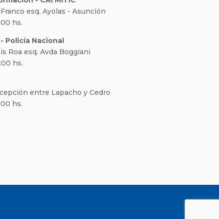
formación - CAI MITIC
e. Franco esq. Ayolas - Asunción
:00 hs.
- Policía Nacional
is Roa esq. Avda Boggiani
:00 hs.
ncepción entre Lapacho y Cedro
:00 hs.