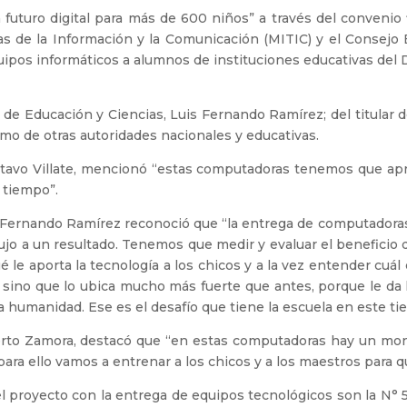
uturo digital para más de 600 niños” a través del convenio 
ías de la Información y la Comunicación (MITIC) y el Consejo 
uipos informáticos a alumnos de instituciones educativas del
 de Educación y Ciencias, Luis Fernando Ramírez; del titular d
mo de otras autoridades nacionales y educativas.
ustavo Villate, mencionó “estas computadoras tenemos que ap
 tiempo”.
s Fernando Ramírez reconoció que “la entrega de computadoras
o a un resultado. Tenemos que medir y evaluar el beneficio qu
e aporta la tecnología a los chicos y a la vez entender cuál es
 sino que lo ubica mucho más fuerte que antes, porque le d
humanidad. Ese es el desafío que tiene la escuela en este ti
erto Zamora, destacó que “en estas computadoras hay un mo
ra ello vamos a entrenar a los chicos y a los maestros para q
l proyecto con la entrega de equipos tecnológicos son la N° 5